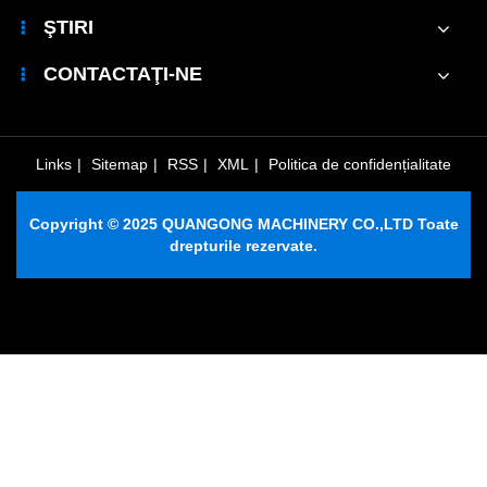
de
pentru
ŞTIRI
înaltă
producția
calitate?
de
CONTACTAŢI-NE
blocuri
de
beton
de
Links
|
Sitemap
|
RSS
|
XML
|
Politica de confidențialitate
înaltă
rezistență?
Copyright © 2025 QUANGONG MACHINERY CO.,LTD Toate
drepturile rezervate.