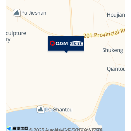
© 2025 Autoavi
© 2026 AutoNavi
- GS (2019) nr. 6379
- GS(2019)6379号