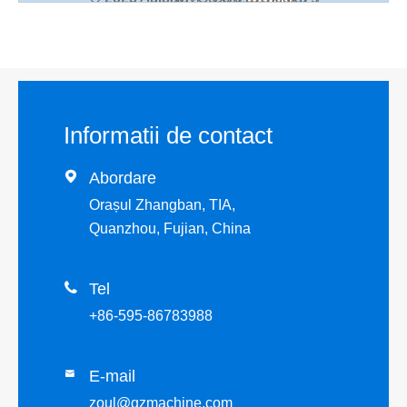
Informatii de contact

Abordare
Orașul Zhangban, TIA,
Quanzhou, Fujian, China

Tel
+86-595-86783988
E-mail

zoul@qzmachine.com